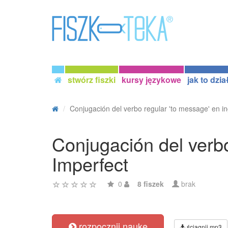
stwórz fiszki
kursy językowe
jak to dzia
Conjugación del verbo regular 'to message' en ing
Conjugación del verbo
Imperfect
0
8 fiszek
brak
rozpocznij naukę
ściągnij mp3