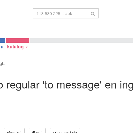
ła
katalog
l...
 regular 'to message' en in
drukuj
graj
sprawdź się