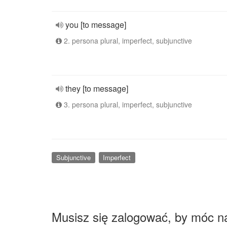
you [to message]
2. persona plural, imperfect, subjunctive
they [to message]
3. persona plural, imperfect, subjunctive
Subjunctive
Imperfect
Musisz się zalogować, by móc n