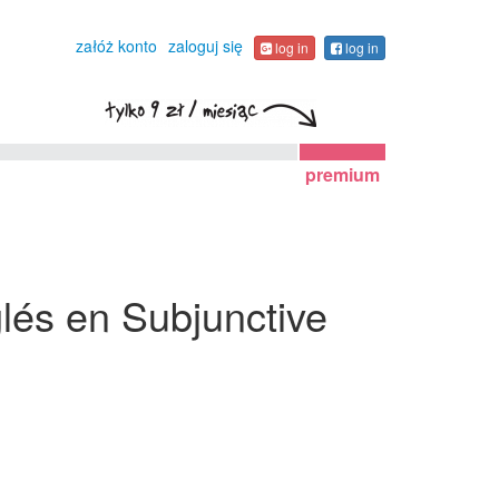
załóż konto
zaloguj się
log in
log in
premium
glés en Subjunctive