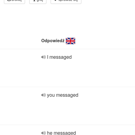
Odpowiedź
I messaged
you messaged
he messaged