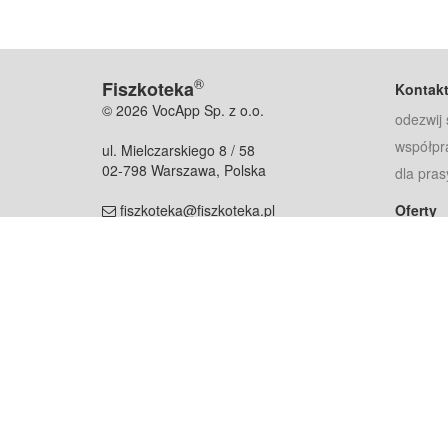
®
Fiszkoteka
Kontak
© 2026 VocApp Sp. z o.o.
odezwij 
współpr
ul. Mielczarskiego 8 / 58
02-798 Warszawa, Polska
dla pras
fiszkoteka@fiszkoteka.pl
Oferty
dla rodz
NIP: 951 245 79 19
dla kore
REGON: 369 727 696
Pomoc
Najczęst