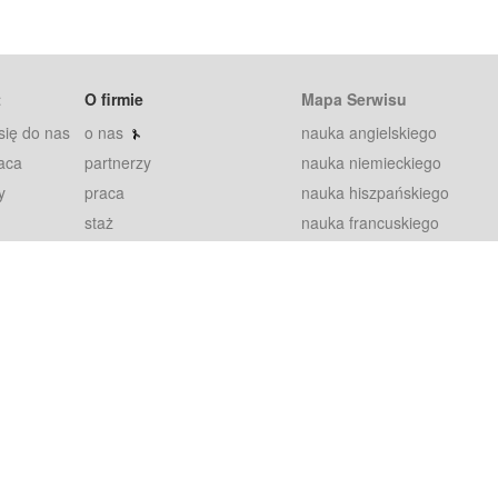
t
O firmie
Mapa Serwisu
się do nas
o nas
nauka angielskiego
aca
partnerzy
nauka niemieckiego
y
praca
nauka hiszpańskiego
staż
nauka francuskiego
blog
nauka rosyjskiego
in
2000+ opinii
nauka norweskiego
petytorów
nauka szwedzkiego
Warunki
fiszki
100% gwarancja
sze pytania
najnowsze lekcje
regulamin
Extra
prywatność i ciasteczka
RODO
plugin