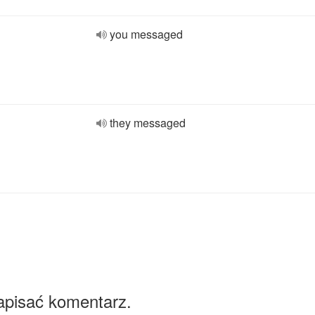
you messaged
they messaged
apisać komentarz.