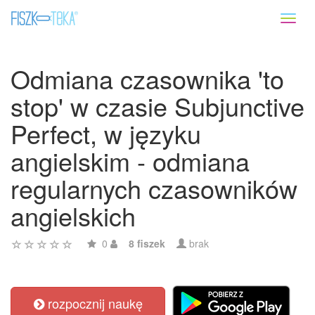
Toggl
naviga
Odmiana czasownika 'to
stop' w czasie Subjunctive
Perfect, w języku
angielskim - odmiana
regularnych czasowników
angielskich
0
8 fiszek
brak
rozpocznij naukę