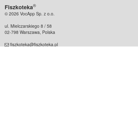
®
Fiszkoteka
© 2026 VocApp Sp. z o.o.
ul. Mielczarskiego 8 / 58
02-798 Warszawa, Polska
fiszkoteka@fiszkoteka.pl
NIP: 951 245 79 19
REGON: 369 727 696
Kontakt
O firmie
odezwij się do nas
o nas
współpraca
partnerzy