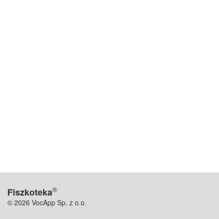
®
Fiszkoteka
© 2026 VocApp Sp. z o.o.