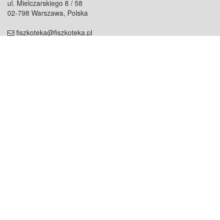
ul. Mielczarskiego 8 / 58
02-798 Warszawa, Polska
fiszkoteka@fiszkoteka.pl
NIP: 951 245 79 19
REGON: 369 727 696
Kontakt
O firmie
odezwij się do nas
o nas
współpraca
partnerzy
dla prasy
praca
staż
Oferty
blog
dla rodzin