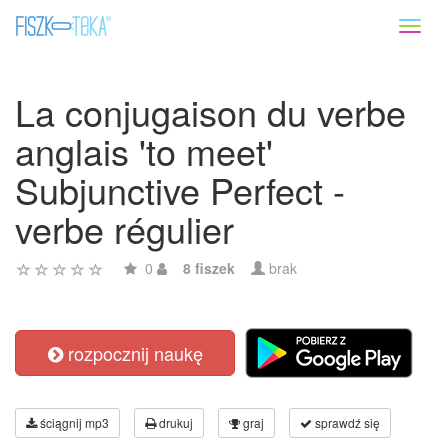
Toggl
naviga
La conjugaison du verbe
anglais 'to meet'
Subjunctive Perfect -
verbe régulier
0
8 fiszek
brak
rozpocznij naukę
ściągnij mp3
drukuj
graj
sprawdź się