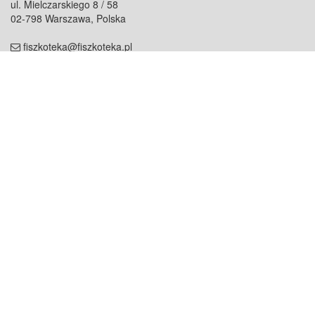
ul. Mielczarskiego 8 / 58
02-798 Warszawa, Polska
fiszkoteka@fiszkoteka.pl
NIP: 951 245 79 19
REGON: 369 727 696
Kontakt
O firmie
odezwij się do nas
o nas
współpraca
partnerzy
dla prasy
praca
staż
Oferty
blog
dla rodzin