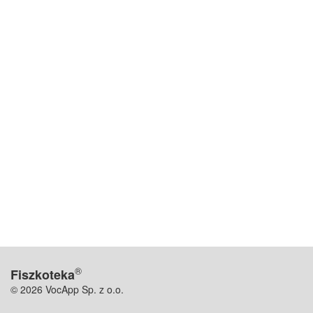
®
Fiszkoteka
© 2026 VocApp Sp. z o.o.