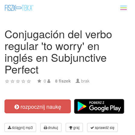
Toggl
naviga
Conjugación del verbo
regular 'to worry' en
inglés en Subjunctive
Perfect
0
8 fiszek
brak
rozpocznij naukę
ściągnij mp3
drukuj
graj
sprawdź się