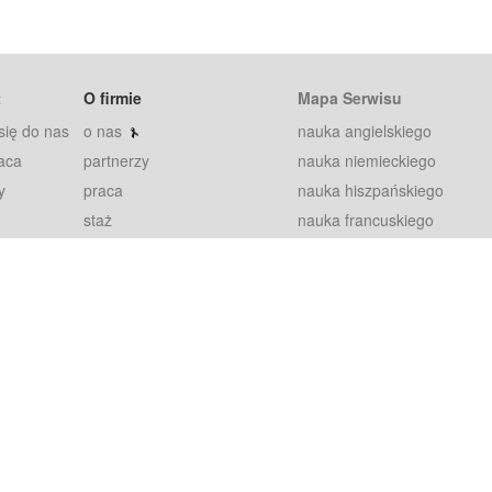
t
O firmie
Mapa Serwisu
się do nas
o nas
nauka angielskiego
aca
partnerzy
nauka niemieckiego
y
praca
nauka hiszpańskiego
staż
nauka francuskiego
blog
nauka rosyjskiego
in
2000+ opinii
nauka norweskiego
petytorów
nauka szwedzkiego
Warunki
fiszki
100% gwarancja
sze pytania
najnowsze lekcje
regulamin
Extra
prywatność i ciasteczka
RODO
plugin