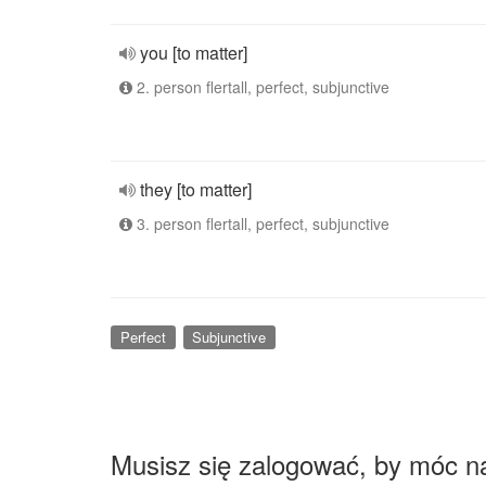
you [to matter]
2. person flertall, perfect, subjunctive
they [to matter]
3. person flertall, perfect, subjunctive
Perfect
Subjunctive
Musisz się zalogować, by móc n