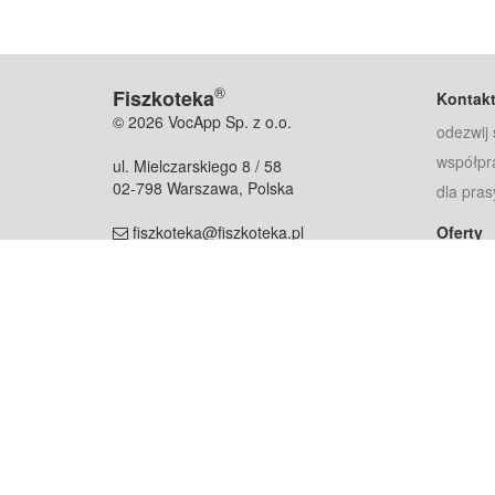
®
Fiszkoteka
Kontak
© 2026 VocApp Sp. z o.o.
odezwij 
współpr
ul. Mielczarskiego 8 / 58
02-798 Warszawa, Polska
dla pras
fiszkoteka@fiszkoteka.pl
Oferty
dla rodz
NIP: 951 245 79 19
dla kore
REGON: 369 727 696
Pomoc
Najczęst