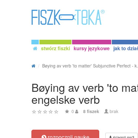
stwórz fiszki
kursy językowe
jak to dzia
Bøying av verb 'to matter' Subjunctive Perfect - k.
Bøying av verb 'to mat
engelske verb
0
8 fiszek
brak
rozpocznij naukę
ściągnij mp3