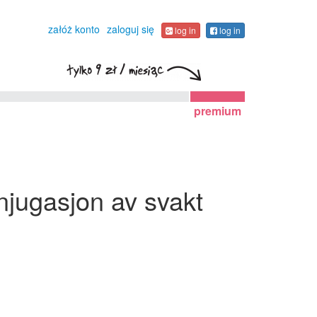
załóż konto
zaloguj się
log in
log in
premium
onjugasjon av svakt