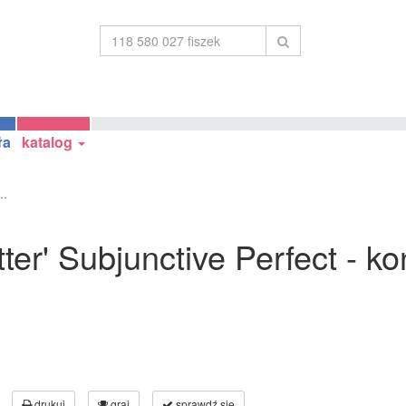
ła
katalog
..
ter' Subjunctive Perfect - k
drukuj
graj
sprawdź się