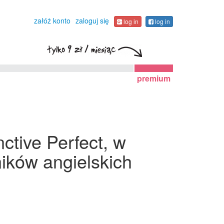
załóż konto
zaloguj się
log in
log in
premium
ctive Perfect, w
ików angielskich