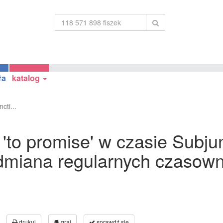
ła
katalog
cti...
to promise' w czasie Subjun
odmiana regularnych czasown
drukuj
graj
sprawdź się