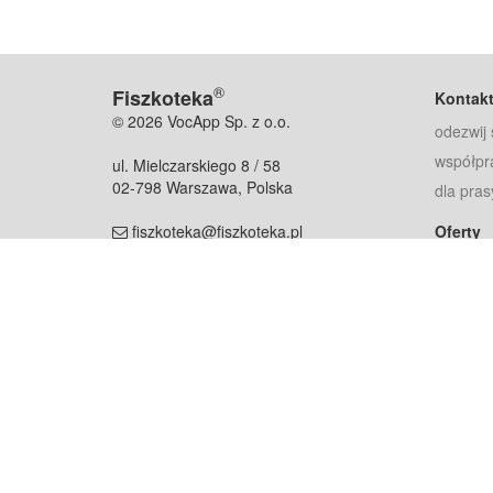
®
Fiszkoteka
Kontak
© 2026 VocApp Sp. z o.o.
odezwij 
współpr
ul. Mielczarskiego 8 / 58
02-798 Warszawa, Polska
dla pras
fiszkoteka@fiszkoteka.pl
Oferty
dla rodz
NIP: 951 245 79 19
dla kore
REGON: 369 727 696
Pomoc
Najczęst