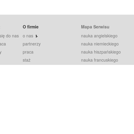
t
O firmie
Mapa Serwisu
się do nas
o nas
nauka angielskiego
aca
partnerzy
nauka niemieckiego
y
praca
nauka hiszpańskiego
staż
nauka francuskiego
blog
nauka rosyjskiego
in
2000+ opinii
nauka norweskiego
petytorów
nauka szwedzkiego
Warunki
fiszki
100% gwarancja
sze pytania
najnowsze lekcje
regulamin
Extra
prywatność i ciasteczka
RODO
plugin