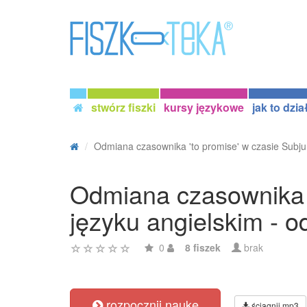
stwórz fiszki
kursy językowe
jak to dzia
Odmiana czasownika 'to promise' w czasie Subjun
Odmiana czasownika '
języku angielskim - 
0
8 fiszek
brak
rozpocznij naukę
ściągnij mp3