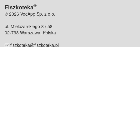
®
Fiszkoteka
© 2026 VocApp Sp. z o.o.
ul. Mielczarskiego 8 / 58
02-798 Warszawa, Polska
fiszkoteka@fiszkoteka.pl
NIP: 951 245 79 19
REGON: 369 727 696
Kontakt
O firmie
odezwij się do nas
o nas
współpraca
partnerzy