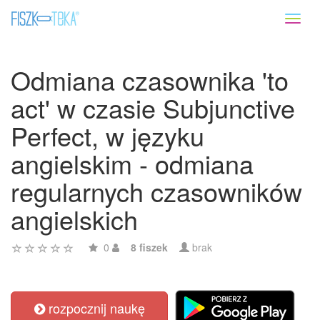
Toggl
naviga
Odmiana czasownika 'to
act' w czasie Subjunctive
Perfect, w języku
angielskim - odmiana
regularnych czasowników
angielskich
0
8 fiszek
brak
rozpocznij naukę