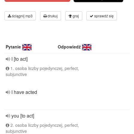
ściągnij mp3
drukuj
graj
sprawdź się
Pytanie
Odpowiedź
I [to act]
1. osoba liczby pojedynczej, perfect,
subjunctive
I have acted
you [to act]
2. osoba liczby pojedynczej, perfect,
subjunctive