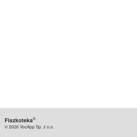
®
Fiszkoteka
© 2026 VocApp Sp. z o.o.