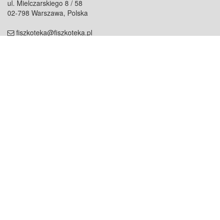
ul. Mielczarskiego 8 / 58
02-798 Warszawa, Polska
fiszkoteka@fiszkoteka.pl
NIP: 951 245 79 19
REGON: 369 727 696
Kontakt
O firmie
odezwij się do nas
o nas
współpraca
partnerzy
dla prasy
praca
staż
Oferty
blog
dla rodzin