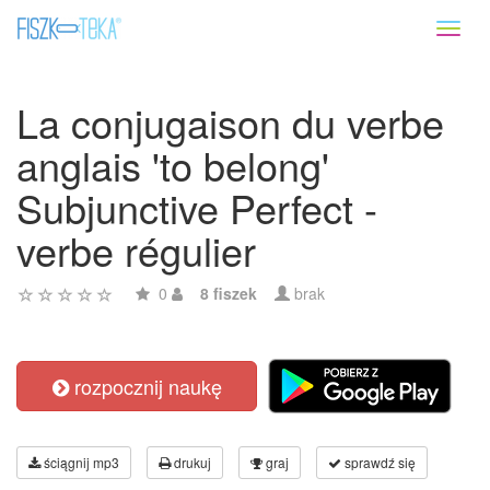
Toggl
naviga
La conjugaison du verbe
anglais 'to belong'
Subjunctive Perfect -
verbe régulier
0
8 fiszek
brak
rozpocznij naukę
ściągnij mp3
drukuj
graj
sprawdź się