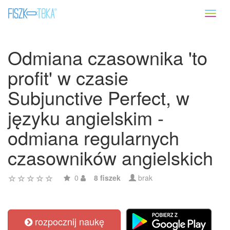
Toggl
naviga
Odmiana czasownika 'to
profit' w czasie
Subjunctive Perfect, w
języku angielskim -
odmiana regularnych
czasowników angielskich
0
8 fiszek
brak
rozpocznij naukę