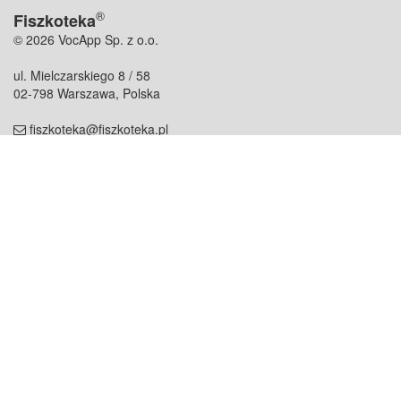
®
Fiszkoteka
© 2026 VocApp Sp. z o.o.
ul. Mielczarskiego 8 / 58
02-798 Warszawa, Polska
fiszkoteka@fiszkoteka.pl
NIP: 951 245 79 19
REGON: 369 727 696
Kontakt
O firmie
odezwij się do nas
o nas
współpraca
partnerzy