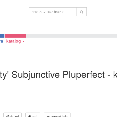
ła
katalog
..
ty' Subjunctive Pluperfect -
drukuj
graj
sprawdź się