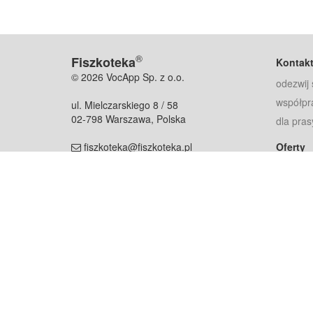
®
Fiszkoteka
Kontak
© 2026 VocApp Sp. z o.o.
odezwij 
współpr
ul. Mielczarskiego 8 / 58
02-798 Warszawa, Polska
dla pras
fiszkoteka@fiszkoteka.pl
Oferty
dla rodz
NIP: 951 245 79 19
dla kore
REGON: 369 727 696
Pomoc
Najczęst