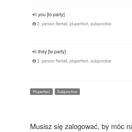
you [to party]
2. person flertall, pluperfect, subjunctive
they [to party]
3. person flertall, pluperfect, subjunctive
Pluperfect
Subjunctive
Musisz się zalogować, by móc n