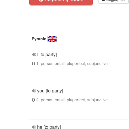
Pytanie
I [to party]
1. person entall, pluperfect, subjunctive
you [to party]
2. person entall, pluperfect, subjunctive
he [to party]