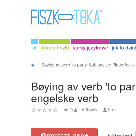
stwórz fiszki
kursy językowe
jak to dzia
Bøying av verb 'to party' Subjunctive Pluperfect -.
Bøying av verb 'to par
engelske verb
0
8 fiszek
brak
rozpocznij naukę
ściągnij mp3