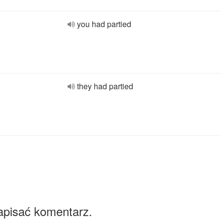
you had partied
they had partied
apisać komentarz.