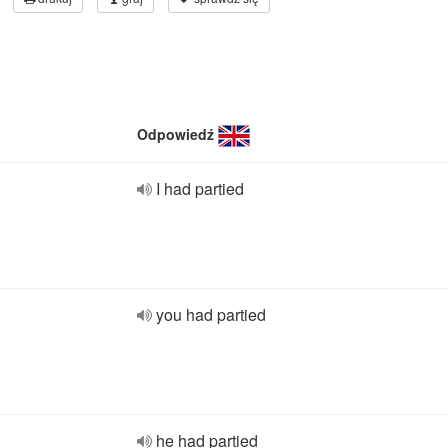
Odpowiedź
I had partied
you had partied
he had partied