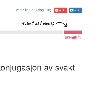
załóż konto
zaloguj się
log in
log in
premium
 konjugasjon av svakt