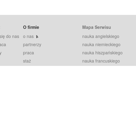
t
O firmie
Mapa Serwisu
się do nas
o nas
nauka angielskiego
aca
partnerzy
nauka niemieckiego
y
praca
nauka hiszpańskiego
staż
nauka francuskiego
blog
nauka rosyjskiego
in
2000+ opinii
nauka norweskiego
petytorów
nauka szwedzkiego
Warunki
fiszki
100% gwarancja
sze pytania
najnowsze lekcje
regulamin
Extra
prywatność i ciasteczka
RODO
plugin