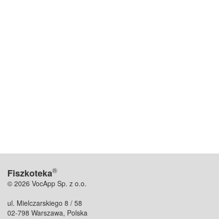
®
Fiszkoteka
© 2026 VocApp Sp. z o.o.
ul. Mielczarskiego 8 / 58
02-798 Warszawa, Polska