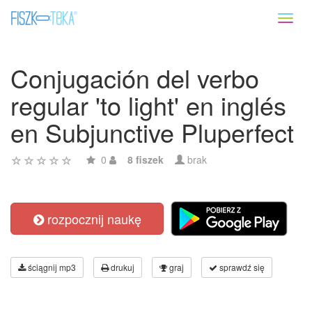
Toggl
naviga
Conjugación del verbo
regular 'to light' en inglés
en Subjunctive Pluperfect
0
8 fiszek
brak
rozpocznij naukę
ściągnij mp3
drukuj
graj
sprawdź się