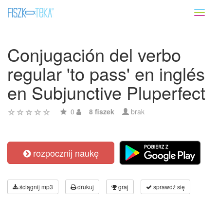
Toggl
naviga
Conjugación del verbo
regular 'to pass' en inglés
en Subjunctive Pluperfect
0
8 fiszek
brak
rozpocznij naukę
ściągnij mp3
drukuj
graj
sprawdź się