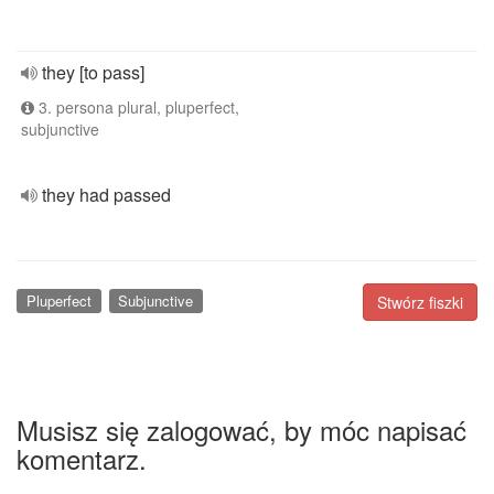
they [to pass]
3. persona plural, pluperfect,
subjunctive
they had passed
Pluperfect
Subjunctive
Stwórz fiszki
Musisz się zalogować, by móc napisać
komentarz.