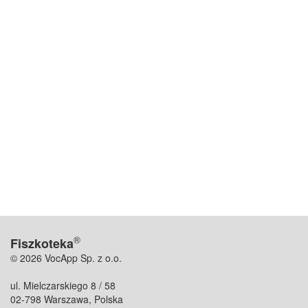
®
Fiszkoteka
© 2026 VocApp Sp. z o.o.
ul. Mielczarskiego 8 / 58
02-798 Warszawa, Polska