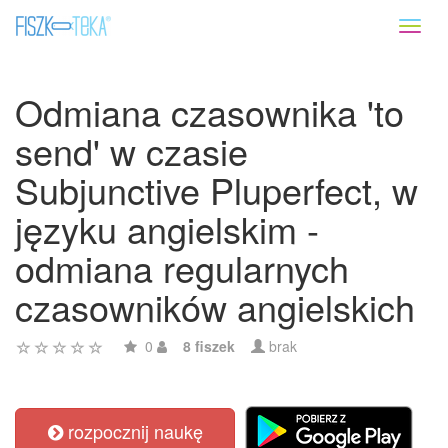
Toggl
naviga
Odmiana czasownika 'to
send' w czasie
Subjunctive Pluperfect, w
języku angielskim -
odmiana regularnych
czasowników angielskich
0
8 fiszek
brak
rozpocznij naukę