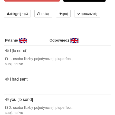
ściągnij mp3
drukuj
graj
sprawdź się
Pytanie
Odpowiedź
I [to send]
1. osoba liczby pojedynczej, pluperfect,
subjunctive
I had sent
you [to send]
2. osoba liczby pojedynczej, pluperfect,
subjunctive