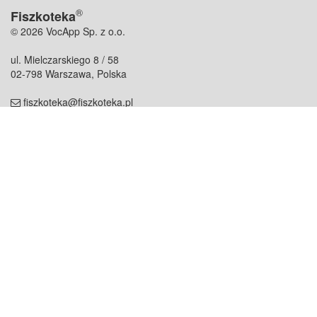
®
Fiszkoteka
© 2026 VocApp Sp. z o.o.
ul. Mielczarskiego 8 / 58
02-798 Warszawa, Polska
fiszkoteka@fiszkoteka.pl
NIP: 951 245 79 19
REGON: 369 727 696
Kontakt
O firmie
odezwij się do nas
o nas
współpraca
partnerzy