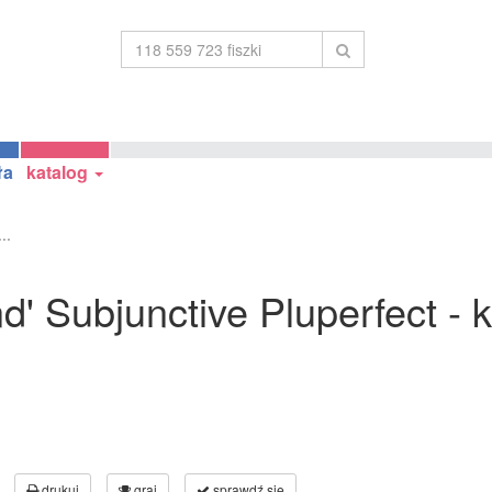
ła
katalog
..
nd' Subjunctive Pluperfect - 
drukuj
graj
sprawdź się