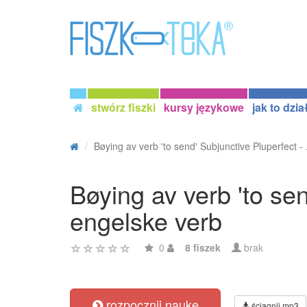
stwórz fiszki
kursy językowe
jak to dzia
Bøying av verb 'to send' Subjunctive Pluperfect - .
Bøying av verb 'to se
engelske verb
0
8 fiszek
brak
rozpocznij naukę
ściągnij mp3