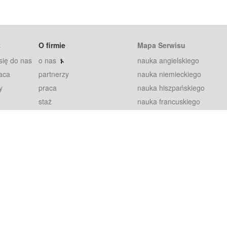
t
O firmie
Mapa Serwisu
się do nas
o nas
nauka angielskiego
aca
partnerzy
nauka niemieckiego
y
praca
nauka hiszpańskiego
staż
nauka francuskiego
blog
nauka rosyjskiego
in
2000+ opinii
nauka norweskiego
petytorów
nauka szwedzkiego
Warunki
fiszki
100% gwarancja
sze pytania
najnowsze lekcje
regulamin
Extra
prywatność i ciasteczka
RODO
plugin