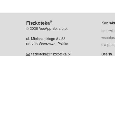
®
Fiszkoteka
Kontak
© 2026 VocApp Sp. z o.o.
odezwij 
współpr
ul. Mielczarskiego 8 / 58
02-798 Warszawa, Polska
dla pras
fiszkoteka@fiszkoteka.pl
Oferty
dla rodz
NIP: 951 245 79 19
dla kore
REGON: 369 727 696
Pomoc
Najczęst