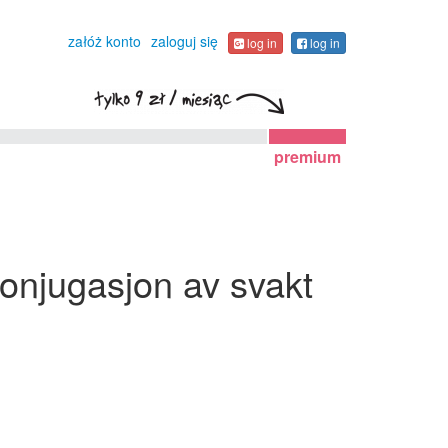
załóż konto
zaloguj się
log in
log in
premium
konjugasjon av svakt