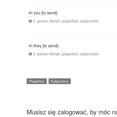
you [to send]
2. person flertall, pluperfect, subjunctive
they [to send]
3. person flertall, pluperfect, subjunctive
Pluperfect
Subjunctive
Musisz się zalogować, by móc n