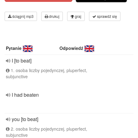
ściągnij mp3
drukuj
graj
sprawdź się
Pytanie
Odpowiedź
I [to beat]
1. osoba liczby pojedynczej, pluperfect,
subjunctive
I had beaten
you [to beat]
2. osoba liczby pojedynczej, pluperfect,
subjunctive