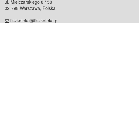
ul. Mielczarskiego 8 / 58
02-798 Warszawa, Polska
fiszkoteka@fiszkoteka.pl
NIP: 951 245 79 19
REGON: 369 727 696
Kontakt
O firmie
odezwij się do nas
o nas
współpraca
partnerzy
dla prasy
praca
staż
Oferty
blog
dla rodzin