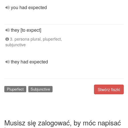
you had expected
they [to expect]
3. persona plural, pluperfect,
subjunctive
they had expected
Pluperfect
Subjunctive
Stwórz fiszki
Musisz się zalogować, by móc napisać