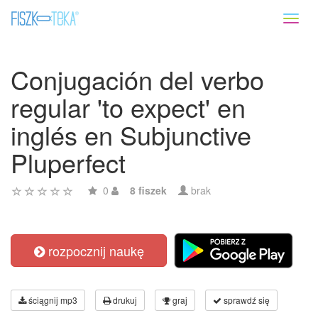
Toggl
naviga
Conjugación del verbo
regular 'to expect' en
inglés en Subjunctive
Pluperfect
0
8 fiszek
brak
rozpocznij naukę
ściągnij mp3
drukuj
graj
sprawdź się