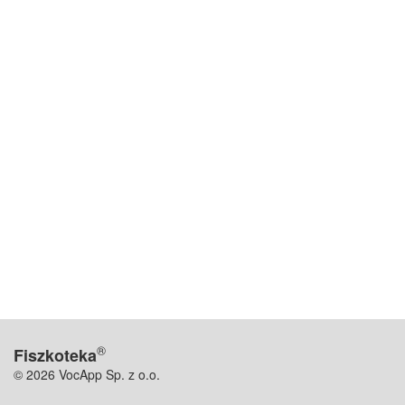
®
Fiszkoteka
© 2026 VocApp Sp. z o.o.