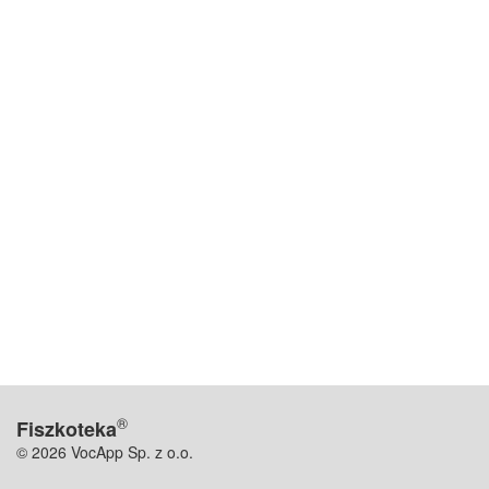
®
Fiszkoteka
© 2026 VocApp Sp. z o.o.