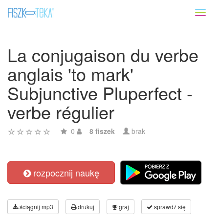
Toggl
naviga
La conjugaison du verbe
anglais 'to mark'
Subjunctive Pluperfect -
verbe régulier
0
8 fiszek
brak
rozpocznij naukę
ściągnij mp3
drukuj
graj
sprawdź się