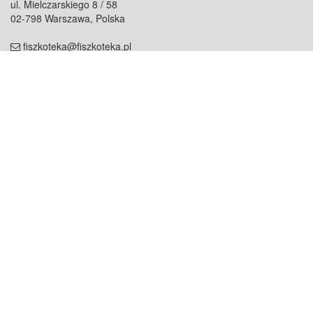
ul. Mielczarskiego 8 / 58
02-798 Warszawa, Polska
fiszkoteka@fiszkoteka.pl
NIP: 951 245 79 19
REGON: 369 727 696
Kontakt
O firmie
odezwij się do nas
o nas
współpraca
partnerzy
dla prasy
praca
staż
Oferty
blog
dla rodzin