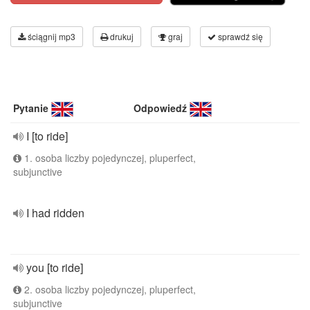
ściągnij mp3
drukuj
graj
sprawdź się
Pytanie
Odpowiedź
I [to ride]
1. osoba liczby pojedynczej, pluperfect,
subjunctive
I had ridden
you [to ride]
2. osoba liczby pojedynczej, pluperfect,
subjunctive