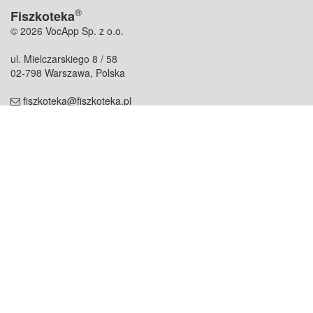
®
Fiszkoteka
© 2026 VocApp Sp. z o.o.
ul. Mielczarskiego 8 / 58
02-798 Warszawa, Polska
fiszkoteka@fiszkoteka.pl
NIP: 951 245 79 19
REGON: 369 727 696
Kontakt
O firmie
odezwij się do nas
o nas
współpraca
partnerzy