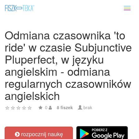
Toggl
naviga
Odmiana czasownika 'to
ride' w czasie Subjunctive
Pluperfect, w języku
angielskim - odmiana
regularnych czasowników
angielskich
0
8 fiszek
brak
rozpocznij naukę