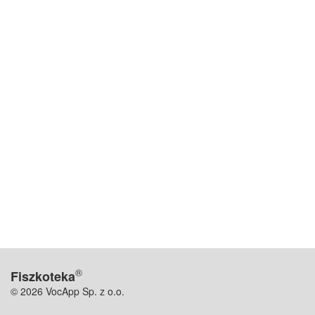
®
Fiszkoteka
© 2026 VocApp Sp. z o.o.