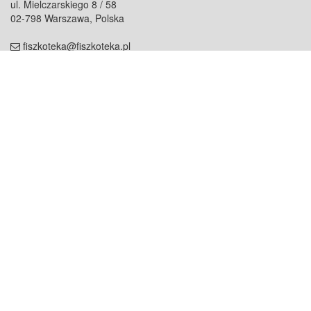
ul. Mielczarskiego 8 / 58
02-798 Warszawa, Polska
fiszkoteka@fiszkoteka.pl
NIP: 951 245 79 19
REGON: 369 727 696
Kontakt
O firmie
odezwij się do nas
o nas
współpraca
partnerzy
dla prasy
praca
staż
Oferty
blog
dla rodzin