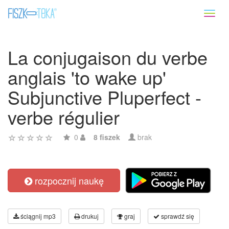
Toggl
naviga
La conjugaison du verbe
anglais 'to wake up'
Subjunctive Pluperfect -
verbe régulier
0
8 fiszek
brak
rozpocznij naukę
ściągnij mp3
drukuj
graj
sprawdź się