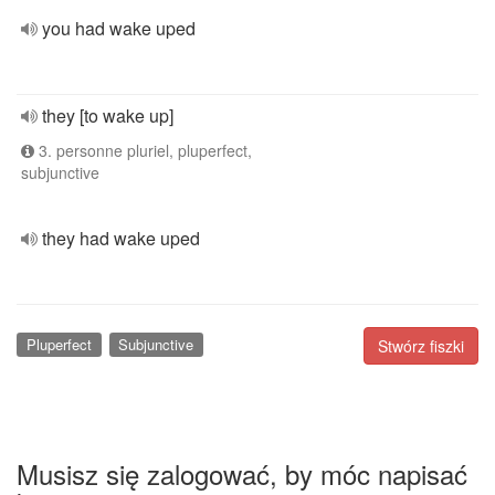
you had wake uped
they [to wake up]
3. personne pluriel, pluperfect,
subjunctive
they had wake uped
Pluperfect
Subjunctive
Stwórz fiszki
Musisz się zalogować, by móc napisać