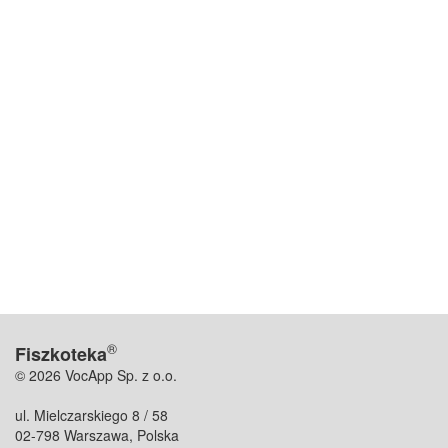
®
Fiszkoteka
© 2026 VocApp Sp. z o.o.
ul. Mielczarskiego 8 / 58
02-798 Warszawa, Polska