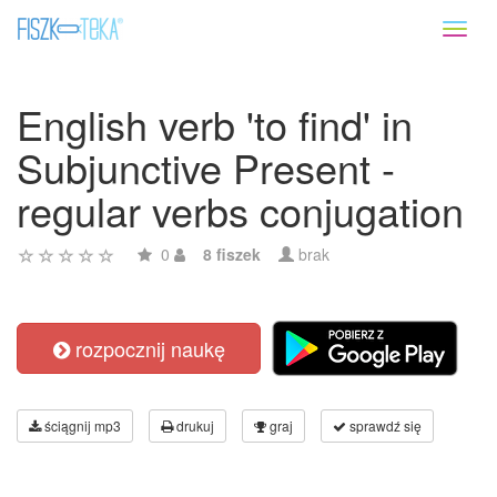
Toggl
naviga
English verb 'to find' in
Subjunctive Present -
regular verbs conjugation
0
8 fiszek
brak
rozpocznij naukę
ściągnij mp3
drukuj
graj
sprawdź się