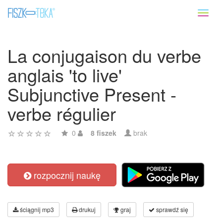
Toggl
naviga
La conjugaison du verbe
anglais 'to live'
Subjunctive Present -
verbe régulier
0
8 fiszek
brak
rozpocznij naukę
ściągnij mp3
drukuj
graj
sprawdź się