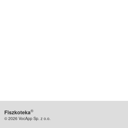
®
Fiszkoteka
© 2026 VocApp Sp. z o.o.