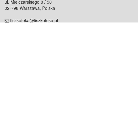
ul. Mielczarskiego 8 / 58
02-798 Warszawa, Polska
fiszkoteka@fiszkoteka.pl
NIP: 951 245 79 19
REGON: 369 727 696
Kontakt
O firmie
odezwij się do nas
o nas
współpraca
partnerzy
dla prasy
praca
staż
Oferty
blog
dla rodzin