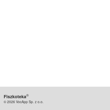
®
Fiszkoteka
© 2026 VocApp Sp. z o.o.