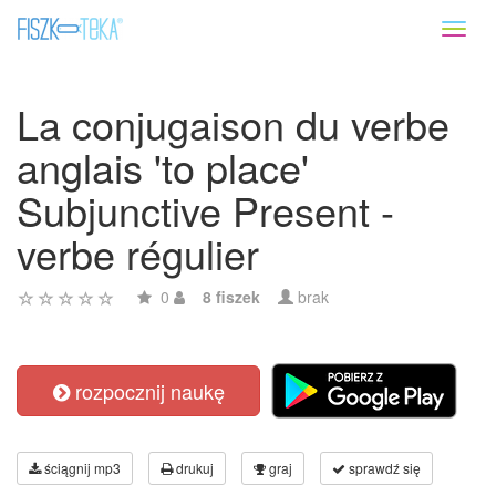
Toggl
naviga
La conjugaison du verbe
anglais 'to place'
Subjunctive Present -
verbe régulier
0
8 fiszek
brak
rozpocznij naukę
ściągnij mp3
drukuj
graj
sprawdź się