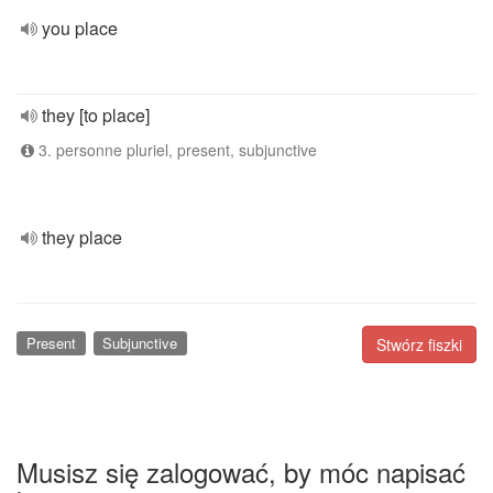
you place
they [to place]
3. personne pluriel, present, subjunctive
they place
Present
Subjunctive
Stwórz fiszki
Musisz się zalogować, by móc napisać