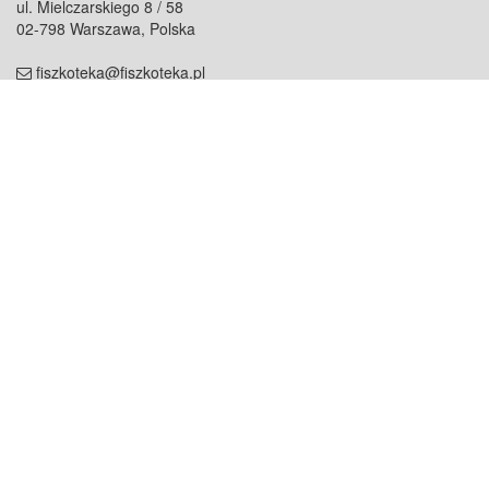
ul. Mielczarskiego 8 / 58
02-798 Warszawa, Polska
fiszkoteka@fiszkoteka.pl
NIP: 951 245 79 19
REGON: 369 727 696
Kontakt
O firmie
odezwij się do nas
o nas
współpraca
partnerzy
dla prasy
praca
staż
Oferty
blog
dla rodzin