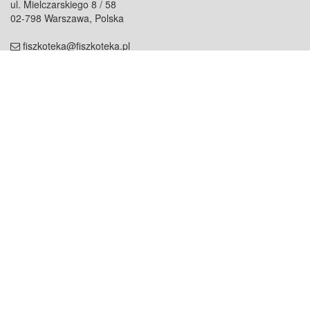
ul. Mielczarskiego 8 / 58
02-798 Warszawa, Polska
fiszkoteka@fiszkoteka.pl
NIP: 951 245 79 19
REGON: 369 727 696
Kontakt
O firmie
odezwij się do nas
o nas
współpraca
partnerzy
dla prasy
praca
staż
Oferty
blog
dla rodzin