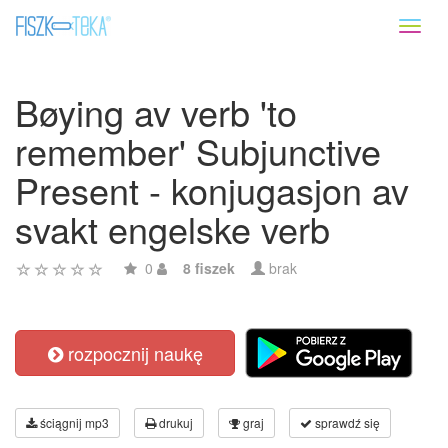
Toggl
naviga
Bøying av verb 'to
remember' Subjunctive
Present - konjugasjon av
svakt engelske verb
0
8 fiszek
brak
rozpocznij naukę
ściągnij mp3
drukuj
graj
sprawdź się