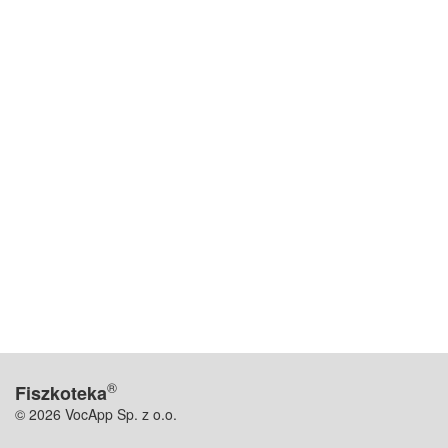
®
Fiszkoteka
© 2026 VocApp Sp. z o.o.