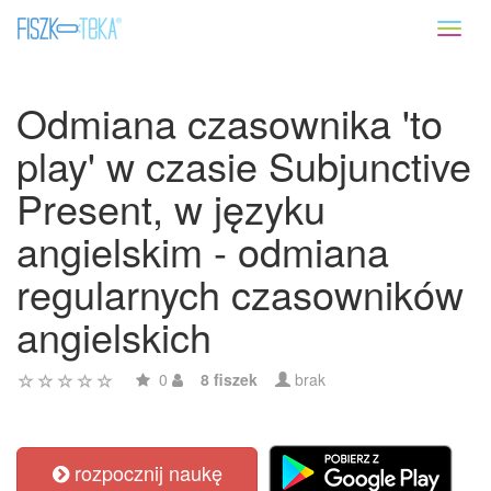
Toggl
naviga
Odmiana czasownika 'to
play' w czasie Subjunctive
Present, w języku
angielskim - odmiana
regularnych czasowników
angielskich
0
8 fiszek
brak
rozpocznij naukę