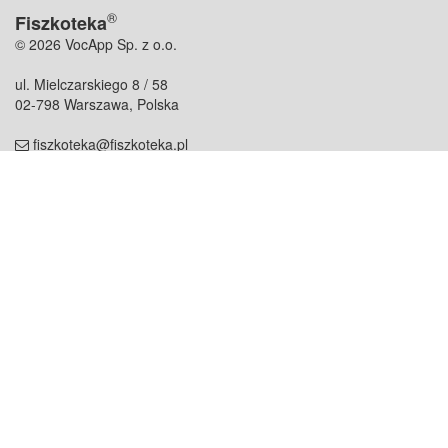
®
Fiszkoteka
© 2026 VocApp Sp. z o.o.
ul. Mielczarskiego 8 / 58
02-798 Warszawa, Polska
fiszkoteka@fiszkoteka.pl
NIP: 951 245 79 19
REGON: 369 727 696
Kontakt
O firmie
odezwij się do nas
o nas
współpraca
partnerzy