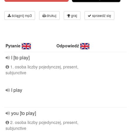
ściągnij mp3
drukuj
graj
sprawdź się
Pytanie
Odpowiedź
I [to play]
1. osoba liczby pojedynczej, present,
subjunctive
I play
you [to play]
2. osoba liczby pojedynczej, present,
subjunctive