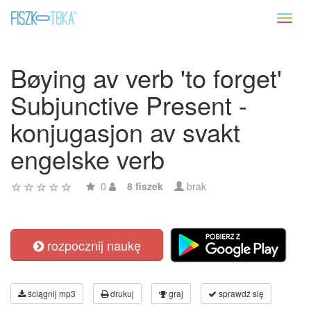
Toggl
naviga
Bøying av verb 'to forget'
Subjunctive Present -
konjugasjon av svakt
engelske verb
0
8 fiszek
brak
rozpocznij naukę
ściągnij mp3
drukuj
graj
sprawdź się