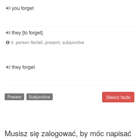
you forget
they [to forget]
3. person flertall, present, subjunctive
they forget
Present
Subjunctive
Stwórz fiszki
Musisz się zalogować, by móc napisać