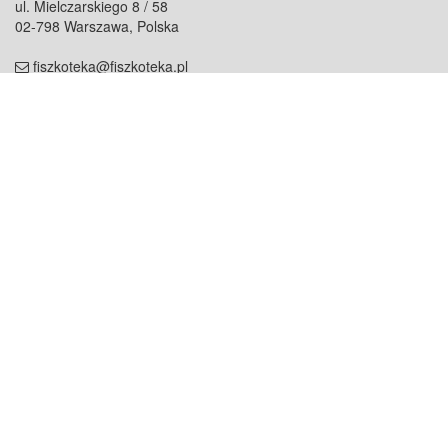
ul. Mielczarskiego 8 / 58
02-798 Warszawa, Polska
fiszkoteka@fiszkoteka.pl
NIP: 951 245 79 19
REGON: 369 727 696
Kontakt
O firmie
odezwij się do nas
o nas
współpraca
partnerzy
dla prasy
praca
staż
Oferty
blog
dla rodzin