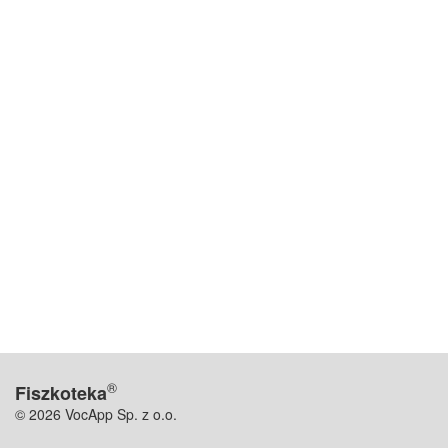
®
Fiszkoteka
© 2026 VocApp Sp. z o.o.