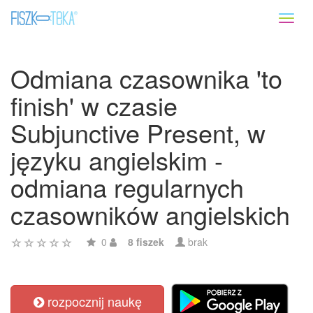
Toggl
naviga
Odmiana czasownika 'to
finish' w czasie
Subjunctive Present, w
języku angielskim -
odmiana regularnych
czasowników angielskich
0
8 fiszek
brak
rozpocznij naukę