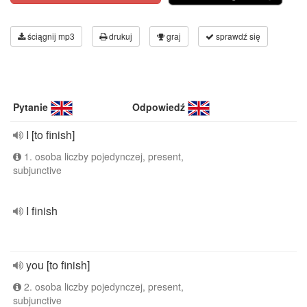
ściągnij mp3
drukuj
graj
sprawdź się
Pytanie
Odpowiedź
I [to finish]
1. osoba liczby pojedynczej, present,
subjunctive
I finish
you [to finish]
2. osoba liczby pojedynczej, present,
subjunctive