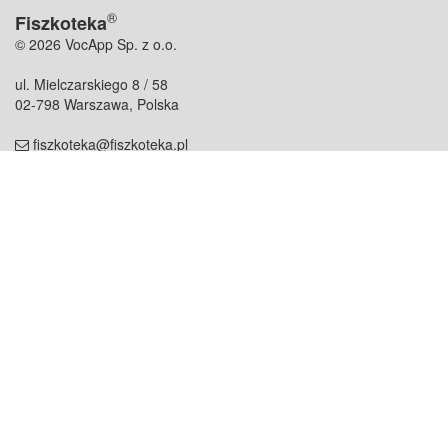
®
Fiszkoteka
© 2026 VocApp Sp. z o.o.
ul. Mielczarskiego 8 / 58
02-798 Warszawa, Polska
fiszkoteka@fiszkoteka.pl
NIP: 951 245 79 19
REGON: 369 727 696
Kontakt
O firmie
odezwij się do nas
o nas
współpraca
partnerzy