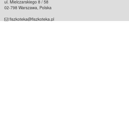
ul. Mielczarskiego 8 / 58
02-798 Warszawa, Polska
fiszkoteka@fiszkoteka.pl
NIP: 951 245 79 19
REGON: 369 727 696
Kontakt
O firmie
odezwij się do nas
o nas
współpraca
partnerzy
dla prasy
praca
staż
Oferty
blog
dla rodzin