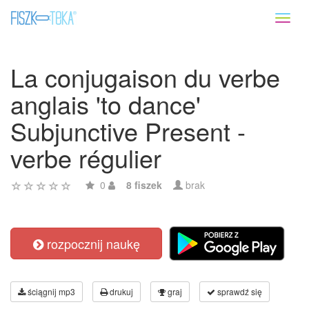
Toggl
naviga
La conjugaison du verbe
anglais 'to dance'
Subjunctive Present -
verbe régulier
0
8 fiszek
brak
rozpocznij naukę
ściągnij mp3
drukuj
graj
sprawdź się