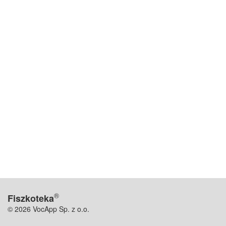
®
Fiszkoteka
© 2026 VocApp Sp. z o.o.