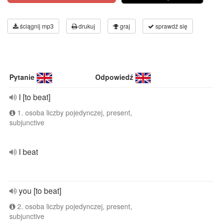
ściągnij mp3
drukuj
graj
sprawdź się
Pytanie
Odpowiedź
I [to beat]
1. osoba liczby pojedynczej, present,
subjunctive
I beat
you [to beat]
2. osoba liczby pojedynczej, present,
subjunctive