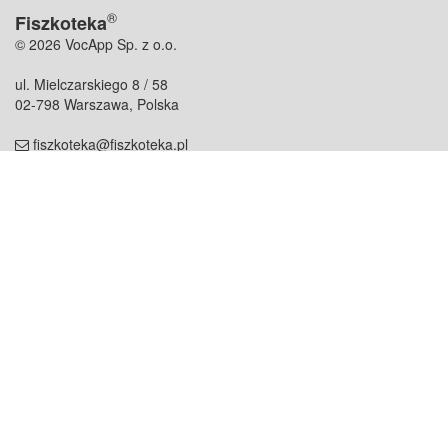
®
Fiszkoteka
© 2026 VocApp Sp. z o.o.
ul. Mielczarskiego 8 / 58
02-798 Warszawa, Polska
fiszkoteka@fiszkoteka.pl
NIP: 951 245 79 19
REGON: 369 727 696
Kontakt
O firmie
odezwij się do nas
o nas
współpraca
partnerzy