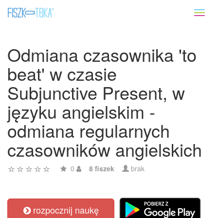
Toggl
naviga
Odmiana czasownika 'to
beat' w czasie
Subjunctive Present, w
języku angielskim -
odmiana regularnych
czasowników angielskich
0
8 fiszek
brak
rozpocznij naukę