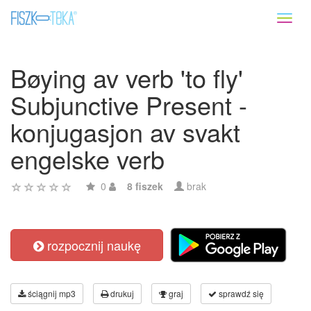
Toggl
naviga
Bøying av verb 'to fly'
Subjunctive Present -
konjugasjon av svakt
engelske verb
0
8 fiszek
brak
rozpocznij naukę
ściągnij mp3
drukuj
graj
sprawdź się