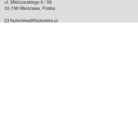
ul. Mielczarskiego 8 / 58
02-798 Warszawa, Polska
fiszkoteka@fiszkoteka.pl
NIP: 951 245 79 19
REGON: 369 727 696
Kontakt
O firmie
odezwij się do nas
o nas
współpraca
partnerzy
dla prasy
praca
staż
Oferty
blog
dla rodzin