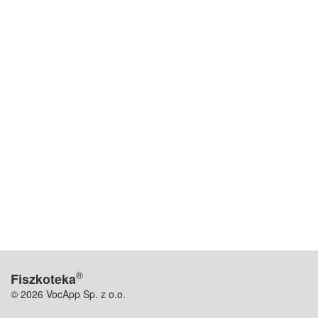
®
Fiszkoteka
© 2026 VocApp Sp. z o.o.