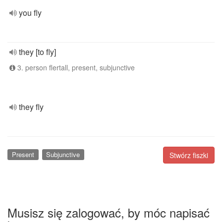
you fly
they [to fly]
3. person flertall, present, subjunctive
they fly
Present
Subjunctive
Stwórz fiszki
Musisz się zalogować, by móc napisać