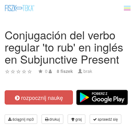
Toggl
naviga
Conjugación del verbo
regular 'to rub' en inglés
en Subjunctive Present
0
8 fiszek
brak
rozpocznij naukę
ściągnij mp3
drukuj
graj
sprawdź się