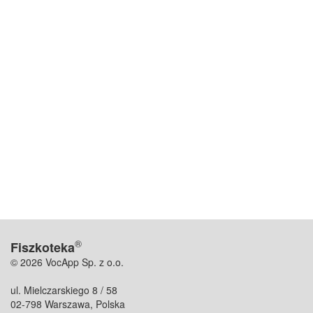
®
Fiszkoteka
© 2026 VocApp Sp. z o.o.
ul. Mielczarskiego 8 / 58
02-798 Warszawa, Polska