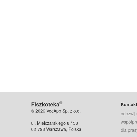
®
Fiszkoteka
Kontak
© 2026 VocApp Sp. z o.o.
odezwij 
współpr
ul. Mielczarskiego 8 / 58
02-798 Warszawa, Polska
dla pras