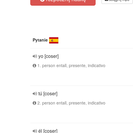
Pytanie
yo [coser]
1. person entall, presente, indicativo
tú [coser]
2. person entall, presente, indicativo
él [coser]