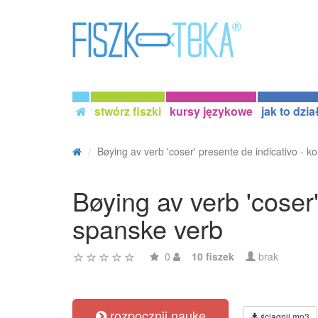
stwórz fiszki
kursy językowe
jak to dzia
Bøying av verb 'coser' presente de indicativo - ko.
Bøying av verb 'coser'
spanske verb
0
10 fiszek
brak
rozpocznij naukę
ściągnij mp3