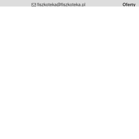
fiszkoteka@fiszkoteka.pl
Oferty
dla rodz
NIP: 951 245 79 19
dla kore
REGON: 369 727 696
Pomoc
Najczęst
Projekt współf
Rozwój.
Dowied
Strona korzysta z plików cookie w celu realizacji usług zgod