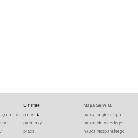
t
O firmie
Mapa Serwisu
się do nas
o nas
nauka angielskiego
aca
partnerzy
nauka niemieckiego
y
praca
nauka hiszpańskiego