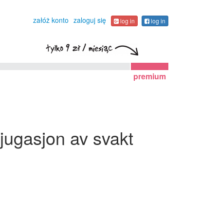
załóż konto
zaloguj się
log in
log in
premium
njugasjon av svakt