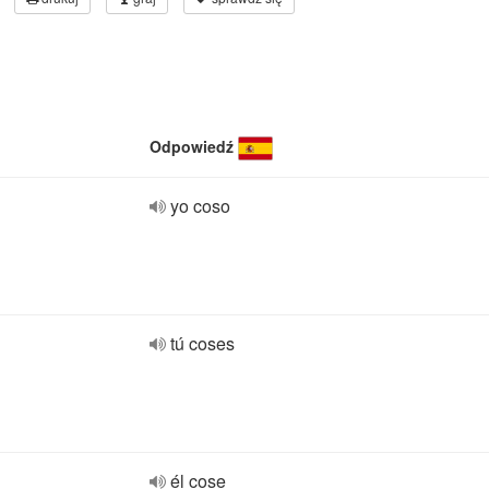
Odpowiedź
yo coso
tú coses
él cose