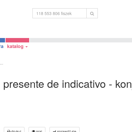
ła
katalog
..
 presente de indicativo - ko
drukuj
graj
sprawdź się