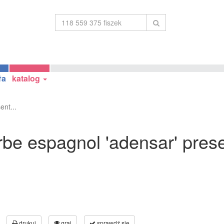
ła
katalog
ent...
be espagnol 'adensar' presen
drukuj
graj
sprawdź się