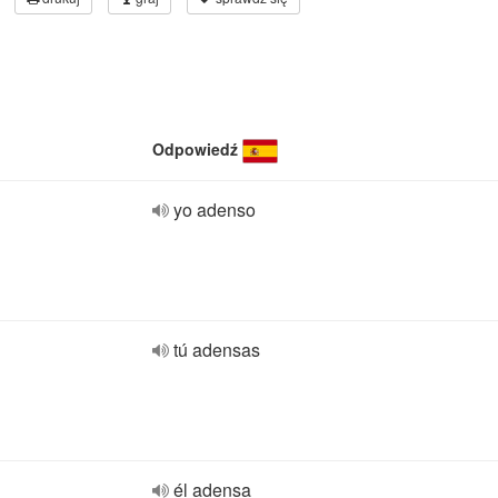
Odpowiedź
yo adenso
tú adensas
él adensa