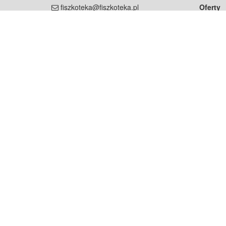
fiszkoteka@fiszkoteka.pl
Oferty
dla rodz
NIP: 951 245 79 19
dla kore
REGON: 369 727 696
Pomoc
Najczęst
Projekt współf
Rozwój.
Dowied
Strona korzysta z plików cookie w celu realizacji usług zgod