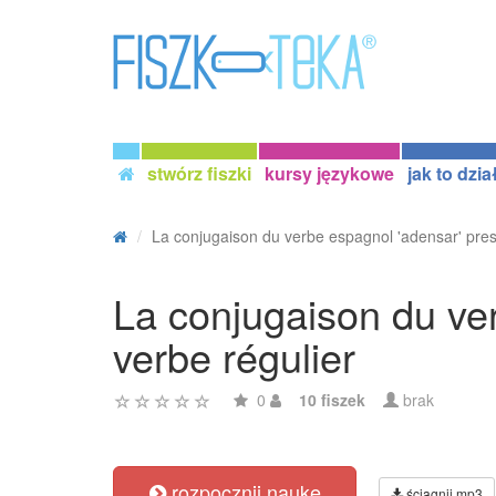
stwórz fiszki
kursy językowe
jak to dzia
La conjugaison du verbe espagnol 'adensar' pres
La conjugaison du ver
verbe régulier
0
10 fiszek
brak
rozpocznij naukę
ściągnij mp3