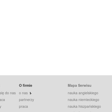
t
O firmie
Mapa Serwisu
się do nas
o nas
nauka angielskiego
aca
partnerzy
nauka niemieckiego
y
praca
nauka hiszpańskiego