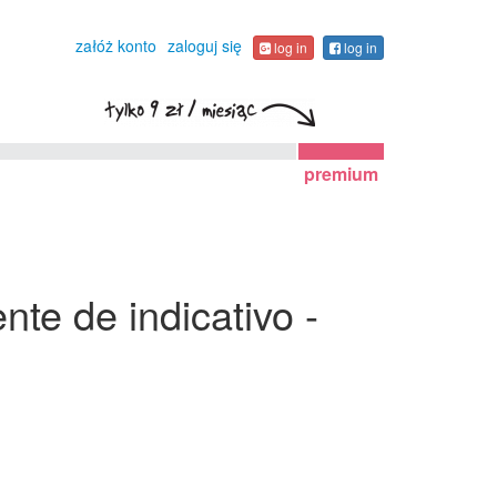
załóż konto
zaloguj się
log in
log in
premium
te de indicativo -