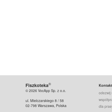
®
Fiszkoteka
Kontak
© 2026 VocApp Sp. z o.o.
odezwij 
współpr
ul. Mielczarskiego 8 / 58
02-798 Warszawa, Polska
dla pras