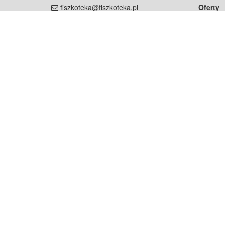
fiszkoteka@fiszkoteka.pl
Oferty
dla rodz
NIP: 951 245 79 19
dla kore
REGON: 369 727 696
Pomoc
Najczęst
Projekt współf
Rozwój.
Dowied
Strona korzysta z plików cookie w celu realizacji usług zgod