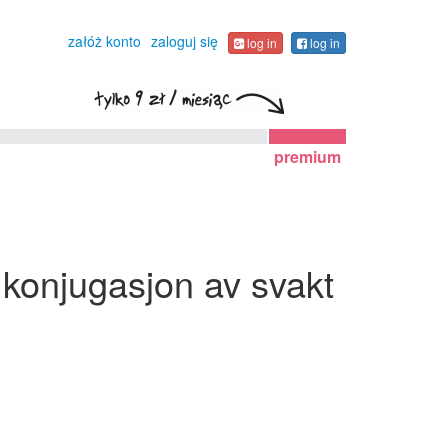
załóż konto
zaloguj się
log in
log in
premium
- konjugasjon av svakt