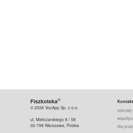
®
Fiszkoteka
Kontak
© 2026 VocApp Sp. z o.o.
odezwij 
współpr
ul. Mielczarskiego 8 / 58
02-798 Warszawa, Polska
dla pras