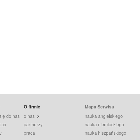
t
O firmie
Mapa Serwisu
się do nas
o nas
nauka angielskiego
aca
partnerzy
nauka niemieckiego
y
praca
nauka hiszpańskiego