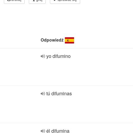
Odpowiedź
yo difumino
tú difuminas
él difumina