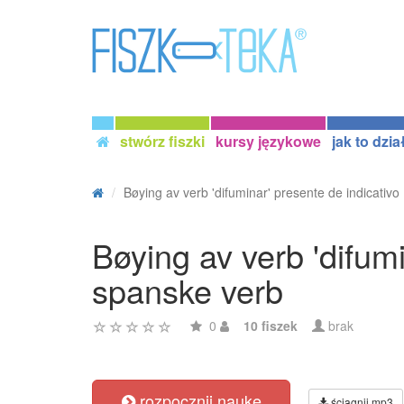
stwórz fiszki
kursy językowe
jak to dzia
Bøying av verb 'difuminar' presente de indicativo .
Bøying av verb 'difumi
spanske verb
0
10 fiszek
brak
rozpocznij naukę
ściągnij mp3