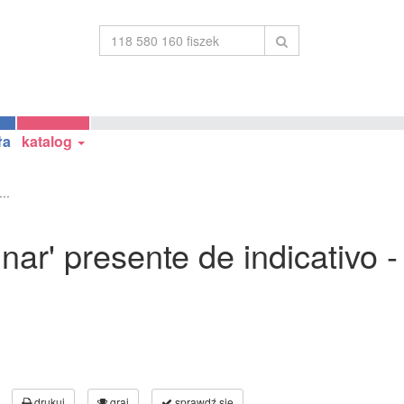
ła
katalog
..
nar' presente de indicativo 
drukuj
graj
sprawdź się