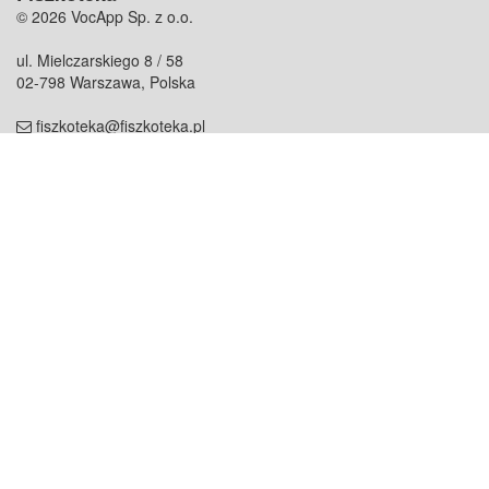
© 2026 VocApp Sp. z o.o.
ul. Mielczarskiego 8 / 58
02-798 Warszawa, Polska
fiszkoteka@fiszkoteka.pl
NIP: 951 245 79 19
REGON: 369 727 696
Kontakt
O firmie
odezwij się do nas
o nas
współpraca
partnerzy
dla prasy
praca