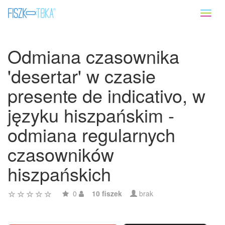
Toggl
naviga
Odmiana czasownika
'desertar' w czasie
presente de indicativo, w
języku hiszpańskim -
odmiana regularnych
czasowników
hiszpańskich
0
10 fiszek
brak