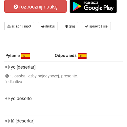
rozpocznij naukę
ściągnij mp3
drukuj
graj
sprawdź się
Pytanie
Odpowiedź
yo [desertar]
1. osoba liczby pojedynczej, presente,
indicativo
yo deserto
tú [desertar]