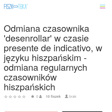
Toggl
naviga
Odmiana czasownika
'desenrollar' w czasie
presente de indicativo, w
języku hiszpańskim -
odmiana regularnych
czasowników
hiszpańskich
0
10 fiszek
brak