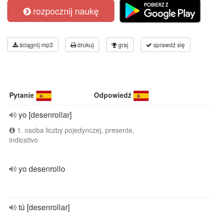
rozpocznij naukę
ściągnij mp3
drukuj
graj
sprawdź się
Pytanie
Odpowiedź
yo [desenrollar]
1. osoba liczby pojedynczej, presente,
indicativo
yo desenrollo
tú [desenrollar]