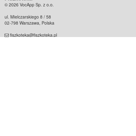
© 2026 VocApp Sp. z o.o.
ul. Mielczarskiego 8 / 58
02-798 Warszawa, Polska
fiszkoteka@fiszkoteka.pl
NIP: 951 245 79 19
REGON: 369 727 696
Kontakt
O firmie
odezwij się do nas
o nas
współpraca
partnerzy
dla prasy
praca