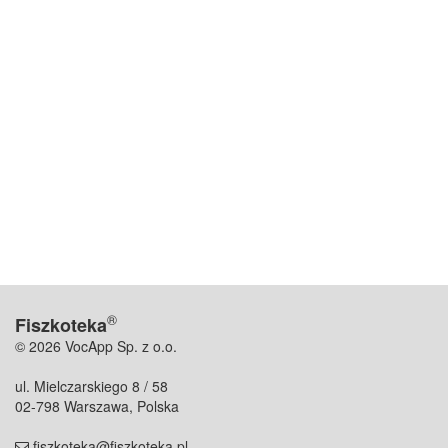
®
Fiszkoteka
© 2026 VocApp Sp. z o.o.
ul. Mielczarskiego 8 / 58
02-798 Warszawa, Polska
fiszkoteka@fiszkoteka.pl