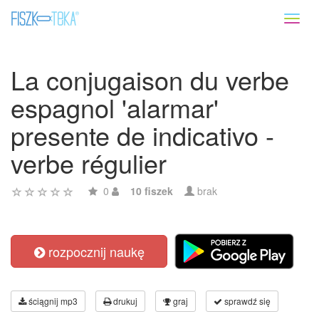
Toggl
naviga
La conjugaison du verbe
espagnol 'alarmar'
presente de indicativo -
verbe régulier
0
10 fiszek
brak
rozpocznij naukę
ściągnij mp3
drukuj
graj
sprawdź się