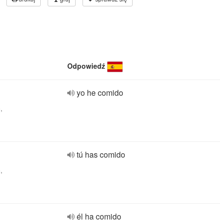
Odpowiedź
yo he comido
,
tú has comido
,
él ha comido