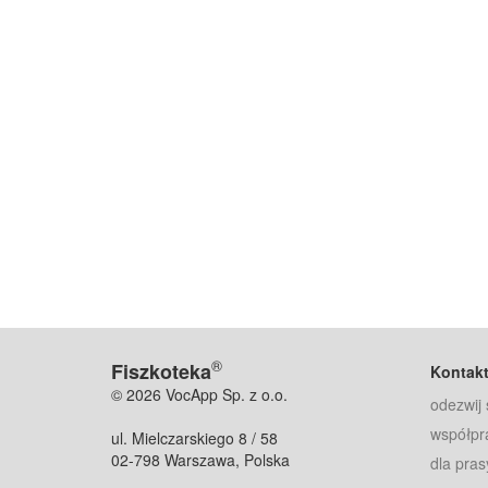
®
Fiszkoteka
Kontak
© 2026 VocApp Sp. z o.o.
odezwij 
współpr
ul. Mielczarskiego 8 / 58
02-798 Warszawa, Polska
dla pras