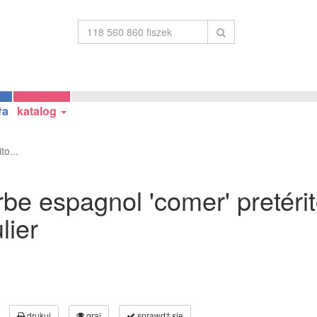
ła
katalog
to...
be espagnol 'comer' pretérit
lier
drukuj
graj
sprawdź się