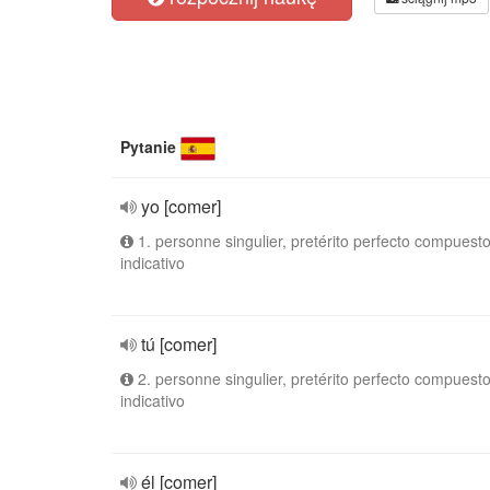
Pytanie
yo [comer]
1. personne singulier, pretérito perfecto compuesto
indicativo
tú [comer]
2. personne singulier, pretérito perfecto compuesto
indicativo
él [comer]