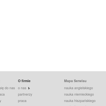
t
O firmie
Mapa Serwisu
się do nas
o nas
nauka angielskiego
aca
partnerzy
nauka niemieckiego
y
praca
nauka hiszpańskiego