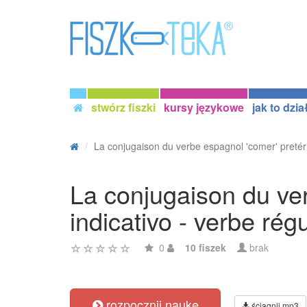
stwórz fiszki
kursy językowe
jak to dzia
La conjugaison du verbe espagnol 'comer' pretéri
La conjugaison du ver
indicativo - verbe régu
0
10 fiszek
brak
rozpocznij naukę
ściągnij mp3