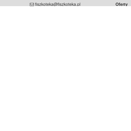
fiszkoteka@fiszkoteka.pl
Oferty
dla rodz
NIP: 951 245 79 19
dla kore
REGON: 369 727 696
Pomoc
Najczęst
Projekt współf
Rozwój.
Dowied
Strona korzysta z plików cookie w celu realizacji usług zgod