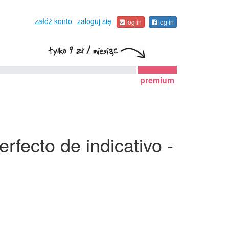
załóż konto
zaloguj się
log in
log in
premium
rfecto de indicativo -