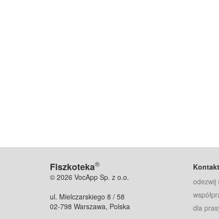
®
Fiszkoteka
Kontak
© 2026 VocApp Sp. z o.o.
odezwij 
współpr
ul. Mielczarskiego 8 / 58
02-798 Warszawa, Polska
dla pras