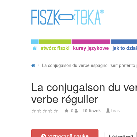
stwórz fiszki
kursy językowe
jak to dzia
La conjugaison du verbe espagnol 'ser' pretérito p
La conjugaison du verb
verbe régulier
0
10 fiszek
brak
rozpocznij naukę
ściągnij mp3