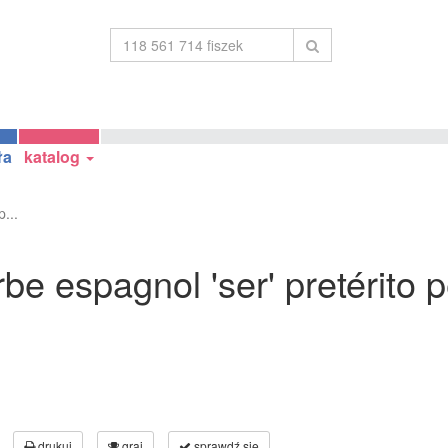
ła
katalog
...
e espagnol 'ser' pretérito pe
drukuj
graj
sprawdź się