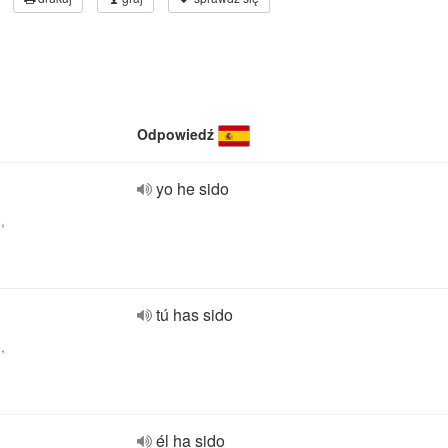
Odpowiedź
yo he sido
,
tú has sido
,
él ha sido