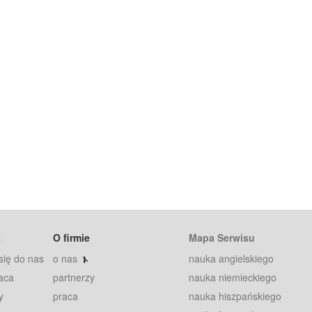
t
O firmie
Mapa Serwisu
się do nas
o nas
nauka angielskiego
aca
partnerzy
nauka niemieckiego
y
praca
nauka hiszpańskiego