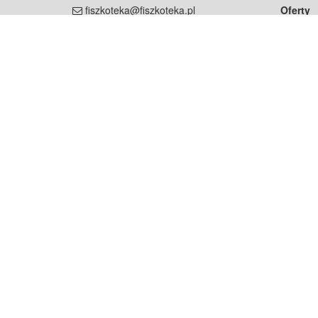
fiszkoteka@fiszkoteka.pl
Oferty
dla rodz
NIP: 951 245 79 19
dla kore
REGON: 369 727 696
Pomoc
Najczęst
Projekt współf
Rozwój.
Dowied
Strona korzysta z plików cookie w celu realizacji usług zgod