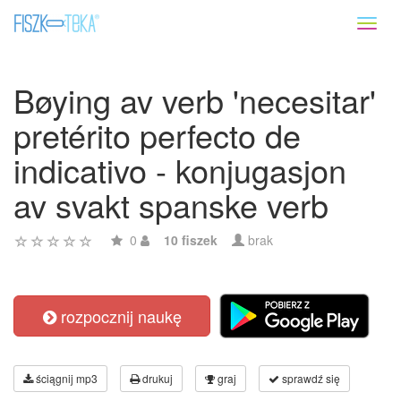
Toggl
naviga
Bøying av verb 'necesitar'
pretérito perfecto de
indicativo - konjugasjon
av svakt spanske verb
0
10 fiszek
brak
rozpocznij naukę
ściągnij mp3
drukuj
graj
sprawdź się