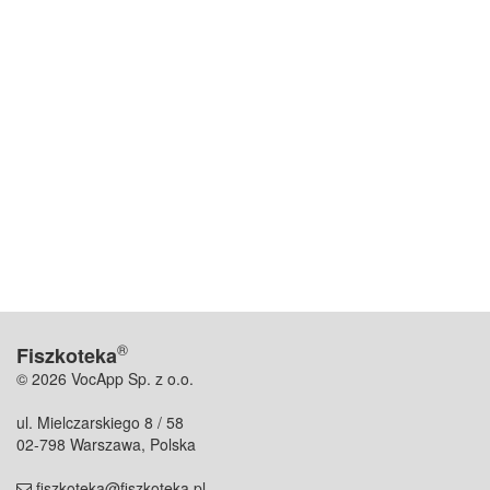
®
Fiszkoteka
© 2026 VocApp Sp. z o.o.
ul. Mielczarskiego 8 / 58
02-798 Warszawa, Polska
fiszkoteka@fiszkoteka.pl