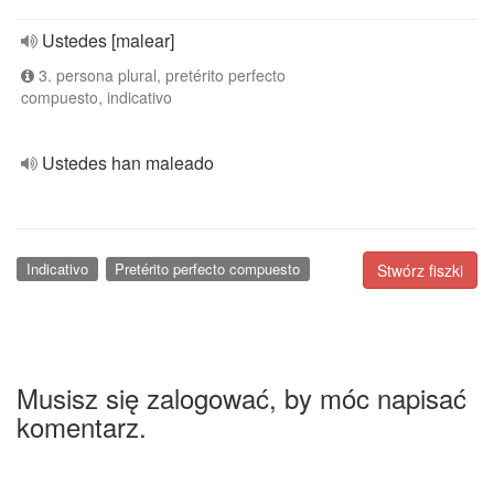
Ustedes [malear]
3. persona plural, pretérito perfecto
compuesto, indicativo
Ustedes han maleado
Indicativo
Pretérito perfecto compuesto
Stwórz fiszki
Musisz się zalogować, by móc napisać
komentarz.