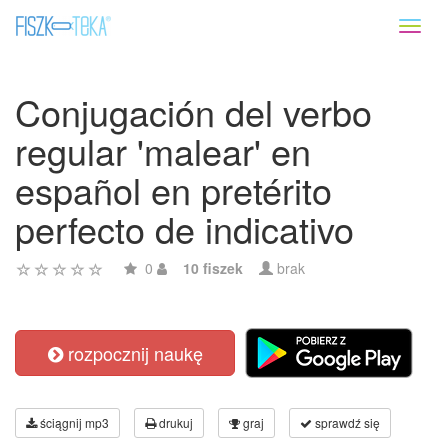
Toggl
naviga
Conjugación del verbo
regular 'malear' en
español en pretérito
perfecto de indicativo
0
10 fiszek
brak
rozpocznij naukę
ściągnij mp3
drukuj
graj
sprawdź się