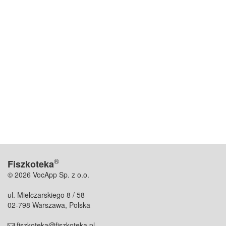
®
Fiszkoteka
© 2026 VocApp Sp. z o.o.
ul. Mielczarskiego 8 / 58
02-798 Warszawa, Polska
fiszkoteka@fiszkoteka.pl