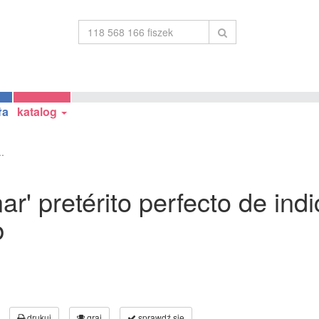
ła
katalog
..
ar' pretérito perfecto de ind
b
drukuj
graj
sprawdź się