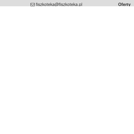
fiszkoteka@fiszkoteka.pl
Oferty
dla rodz
NIP: 951 245 79 19
dla kore
REGON: 369 727 696
Pomoc
Najczęst
Projekt współf
Rozwój.
Dowied
Strona korzysta z plików cookie w celu realizacji usług zgod