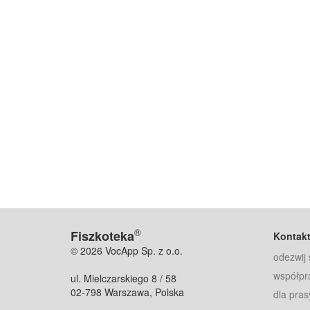
®
Fiszkoteka
Kontak
© 2026 VocApp Sp. z o.o.
odezwij 
współpr
ul. Mielczarskiego 8 / 58
02-798 Warszawa, Polska
dla pras