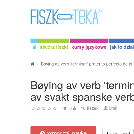
stwórz fiszki
kursy językowe
jak to dzia
Bøying av verb 'terminar' pretérito perfecto de in.
Bøying av verb 'termin
av svakt spanske ver
0
10 fiszek
brak
rozpocznij naukę
ściągnij mp3