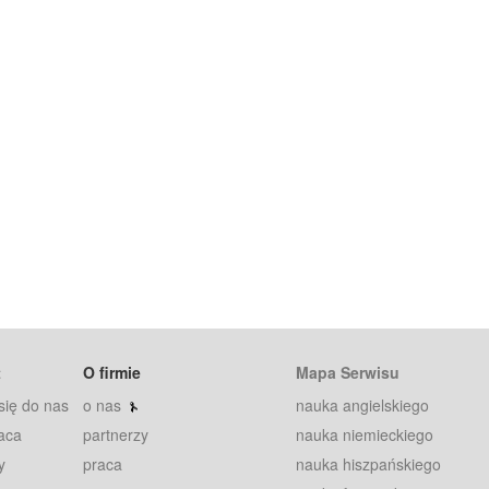
t
O firmie
Mapa Serwisu
się do nas
o nas
nauka angielskiego
aca
partnerzy
nauka niemieckiego
y
praca
nauka hiszpańskiego