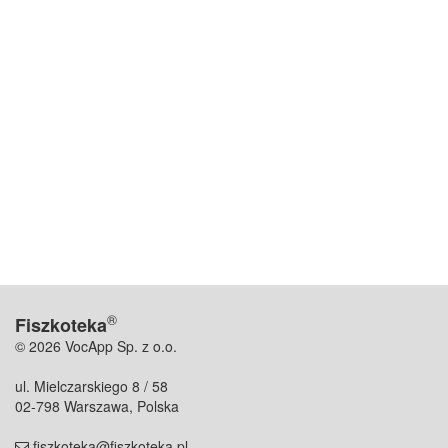
®
Fiszkoteka
© 2026 VocApp Sp. z o.o.
ul. Mielczarskiego 8 / 58
02-798 Warszawa, Polska
fiszkoteka@fiszkoteka.pl