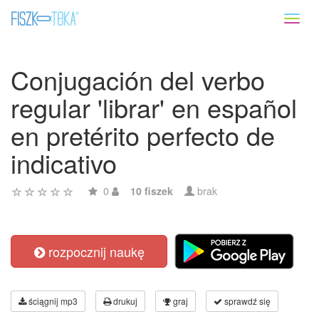
Toggl
naviga
Conjugación del verbo
regular 'librar' en español
en pretérito perfecto de
indicativo
0
10 fiszek
brak
rozpocznij naukę
ściągnij mp3
drukuj
graj
sprawdź się