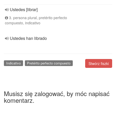
Ustedes [librar]
3. persona plural, pretérito perfecto
compuesto, indicativo
Ustedes han librado
Indicativo
Pretérito perfecto compuesto
Stwórz fiszki
Musisz się zalogować, by móc napisać
komentarz.