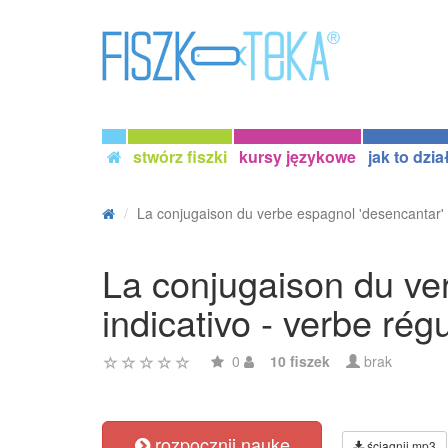
stwórz fiszki
kursy językowe
jak to dzia
La conjugaison du verbe espagnol 'desencantar' 
La conjugaison du ver
indicativo - verbe régu
0
10 fiszek
brak
rozpocznij naukę
ściągnij mp3