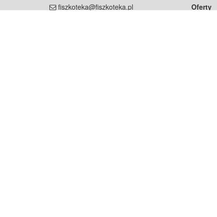
fiszkoteka@fiszkoteka.pl
Oferty
dla rodz
NIP: 951 245 79 19
dla kore
REGON: 369 727 696
Pomoc
Najczęst
Projekt współf
Rozwój.
Dowied
Strona korzysta z plików cookie w celu realizacji usług zgod