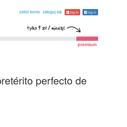
załóż konto
zaloguj się
log in
log in
premium
etérito perfecto de