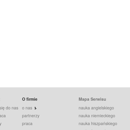
t
O firmie
Mapa Serwisu
się do nas
o nas
nauka angielskiego
aca
partnerzy
nauka niemieckiego
y
praca
nauka hiszpańskiego