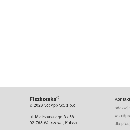
®
Fiszkoteka
Kontak
© 2026 VocApp Sp. z o.o.
odezwij 
współpr
ul. Mielczarskiego 8 / 58
02-798 Warszawa, Polska
dla pras