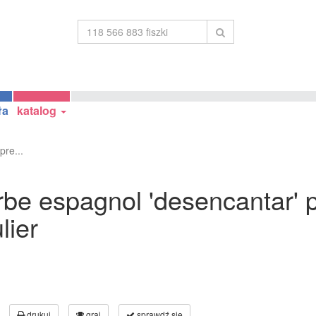
ła
katalog
pre...
be espagnol 'desencantar' pr
lier
drukuj
graj
sprawdź się