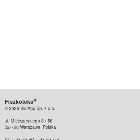
®
Fiszkoteka
© 2026 VocApp Sp. z o.o.
ul. Mielczarskiego 8 / 58
02-798 Warszawa, Polska
fiszkoteka@fiszkoteka.pl