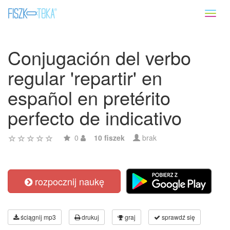
Toggl
naviga
Conjugación del verbo
regular 'repartir' en
español en pretérito
perfecto de indicativo
0
10 fiszek
brak
rozpocznij naukę
ściągnij mp3
drukuj
graj
sprawdź się