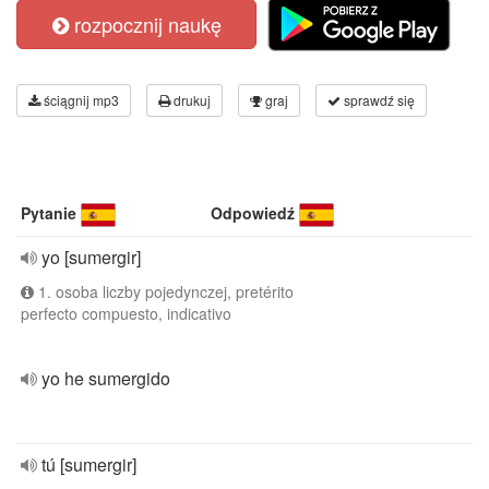
rozpocznij naukę
ściągnij mp3
drukuj
graj
sprawdź się
Pytanie
Odpowiedź
yo [sumergir]
1. osoba liczby pojedynczej, pretérito
perfecto compuesto, indicativo
yo he sumergido
tú [sumergir]