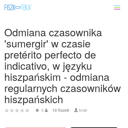
Toggl
naviga
Odmiana czasownika
'sumergir' w czasie
pretérito perfecto de
indicativo, w języku
hiszpańskim - odmiana
regularnych czasowników
hiszpańskich
0
10 fiszek
brak