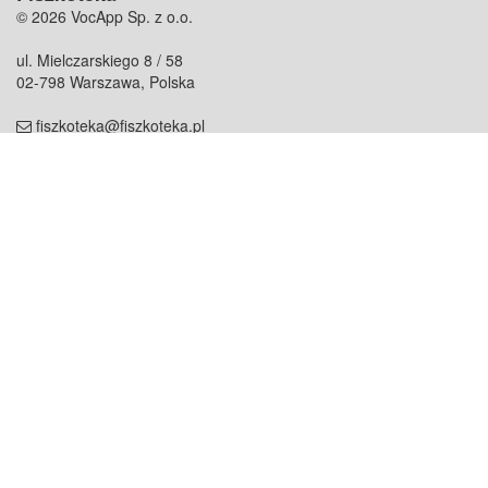
© 2026 VocApp Sp. z o.o.
ul. Mielczarskiego 8 / 58
02-798 Warszawa, Polska
fiszkoteka@fiszkoteka.pl
NIP: 951 245 79 19
REGON: 369 727 696
Kontakt
O firmie
odezwij się do nas
o nas
współpraca
partnerzy
dla prasy
praca