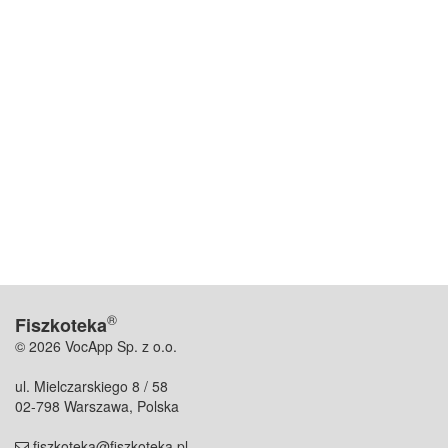
®
Fiszkoteka
© 2026 VocApp Sp. z o.o.
ul. Mielczarskiego 8 / 58
02-798 Warszawa, Polska
fiszkoteka@fiszkoteka.pl