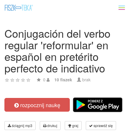
Toggl
naviga
Conjugación del verbo
regular 'reformular' en
español en pretérito
perfecto de indicativo
0
10 fiszek
brak
rozpocznij naukę
ściągnij mp3
drukuj
graj
sprawdź się