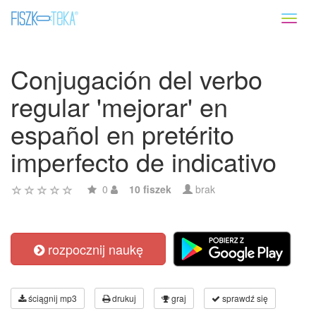
Toggl
naviga
Conjugación del verbo
regular 'mejorar' en
español en pretérito
imperfecto de indicativo
0
10 fiszek
brak
rozpocznij naukę
ściągnij mp3
drukuj
graj
sprawdź się