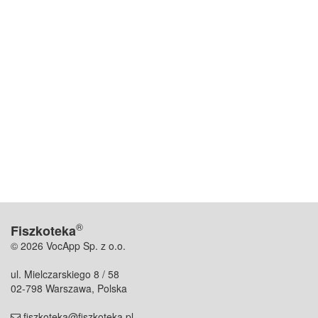
®
Fiszkoteka
© 2026 VocApp Sp. z o.o.
ul. Mielczarskiego 8 / 58
02-798 Warszawa, Polska
fiszkoteka@fiszkoteka.pl