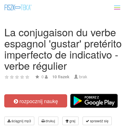
Toggl
naviga
La conjugaison du verbe
espagnol 'gustar' pretérito
imperfecto de indicativo -
verbe régulier
0
10 fiszek
brak
rozpocznij naukę
ściągnij mp3
drukuj
graj
sprawdź się