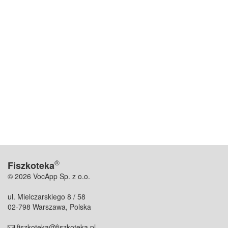
®
Fiszkoteka
© 2026 VocApp Sp. z o.o.
ul. Mielczarskiego 8 / 58
02-798 Warszawa, Polska
fiszkoteka@fiszkoteka.pl