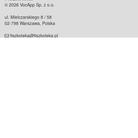
© 2026 VocApp Sp. z o.o.
ul. Mielczarskiego 8 / 58
02-798 Warszawa, Polska
fiszkoteka@fiszkoteka.pl
NIP: 951 245 79 19
REGON: 369 727 696
Kontakt
O firmie
odezwij się do nas
o nas
współpraca
partnerzy
dla prasy
praca