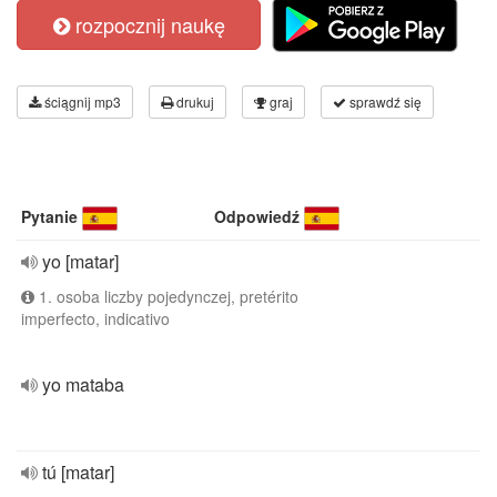
rozpocznij naukę
ściągnij mp3
drukuj
graj
sprawdź się
Pytanie
Odpowiedź
yo [matar]
1. osoba liczby pojedynczej, pretérito
imperfecto, indicativo
yo mataba
tú [matar]