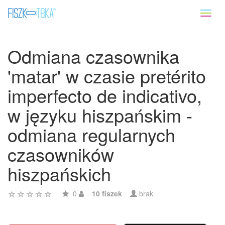
Toggl
naviga
Odmiana czasownika
'matar' w czasie pretérito
imperfecto de indicativo,
w języku hiszpańskim -
odmiana regularnych
czasowników
hiszpańskich
0
10 fiszek
brak