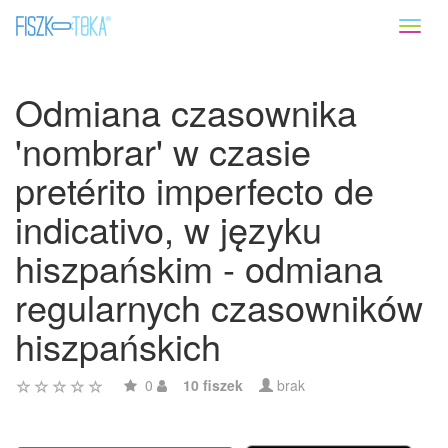
Toggl
naviga
Odmiana czasownika
'nombrar' w czasie
pretérito imperfecto de
indicativo, w języku
hiszpańskim - odmiana
regularnych czasowników
hiszpańskich
0
10 fiszek
brak