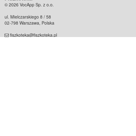
© 2026 VocApp Sp. z o.o.
ul. Mielczarskiego 8 / 58
02-798 Warszawa, Polska
fiszkoteka@fiszkoteka.pl
NIP: 951 245 79 19
REGON: 369 727 696
Kontakt
O firmie
odezwij się do nas
o nas
współpraca
partnerzy
dla prasy
praca