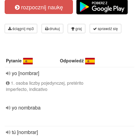
rozpocznij naukę
ściągnij mp3
drukuj
graj
sprawdź się
Pytanie
Odpowiedź
yo [nombrar]
1. osoba liczby pojedynczej, pretérito
imperfecto, indicativo
yo nombraba
tú [nombrar]